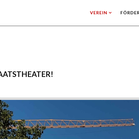
VEREIN
FÖRDE
AATSTHEATER!